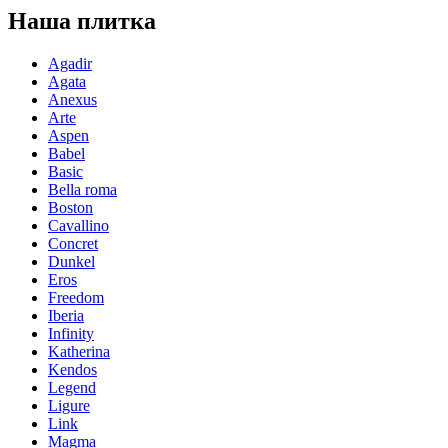
Наша плитка
Agadir
Agata
Anexus
Arte
Aspen
Babel
Basic
Bella roma
Boston
Cavallino
Concret
Dunkel
Eros
Freedom
Iberia
Infinity
Katherina
Kendos
Legend
Ligure
Link
Magma