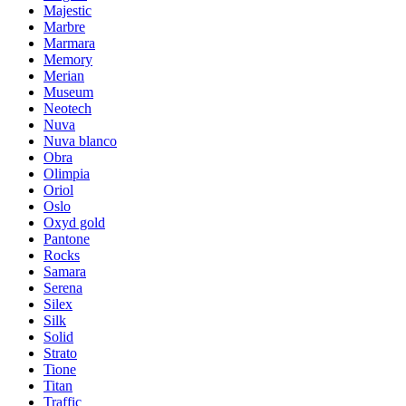
Majestic
Marbre
Marmara
Memory
Merian
Museum
Neotech
Nuva
Nuva blanco
Obra
Olimpia
Oriol
Oslo
Oxyd gold
Pantone
Rocks
Samara
Serena
Silex
Silk
Solid
Strato
Tione
Titan
Traffic