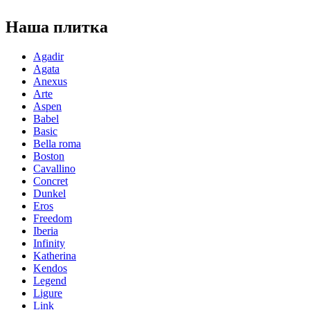
Наша плитка
Agadir
Agata
Anexus
Arte
Aspen
Babel
Basic
Bella roma
Boston
Cavallino
Concret
Dunkel
Eros
Freedom
Iberia
Infinity
Katherina
Kendos
Legend
Ligure
Link