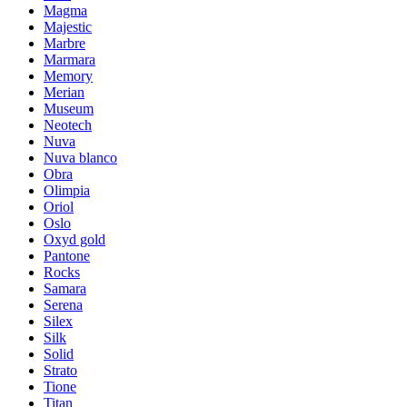
Magma
Majestic
Marbre
Marmara
Memory
Merian
Museum
Neotech
Nuva
Nuva blanco
Obra
Olimpia
Oriol
Oslo
Oxyd gold
Pantone
Rocks
Samara
Serena
Silex
Silk
Solid
Strato
Tione
Titan