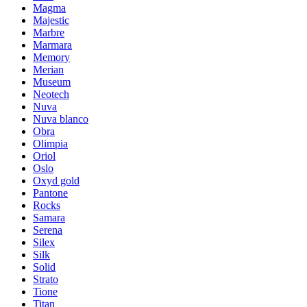
Magma
Majestic
Marbre
Marmara
Memory
Merian
Museum
Neotech
Nuva
Nuva blanco
Obra
Olimpia
Oriol
Oslo
Oxyd gold
Pantone
Rocks
Samara
Serena
Silex
Silk
Solid
Strato
Tione
Titan