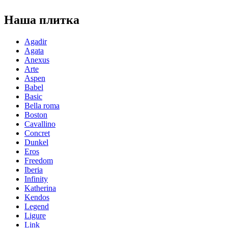
Наша плитка
Agadir
Agata
Anexus
Arte
Aspen
Babel
Basic
Bella roma
Boston
Cavallino
Concret
Dunkel
Eros
Freedom
Iberia
Infinity
Katherina
Kendos
Legend
Ligure
Link